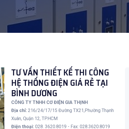
TƯ VẤN THIẾT KẾ THI CÔNG
HỆ THỐNG ĐIỆN GIÁ RẺ TẠI
BÌNH DƯƠNG
CÔNG TY TNHH CƠ ĐIỆN GIA THỊNH
Địa chỉ:
216/24/17/15 Đường TX21,Phường Thạnh
Xuân, Quận 12, TP.HCM
Điện thoại:
028. 3620.8019 - Fax: 028.3620.8019