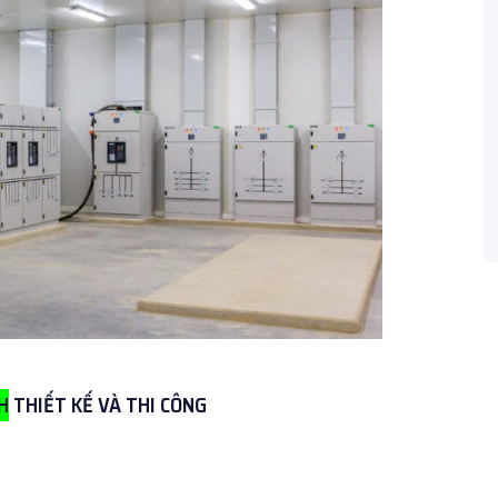
H
THIẾT KẾ VÀ THI CÔNG