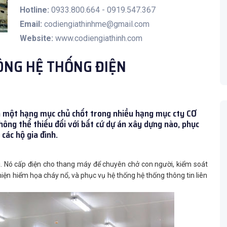
Hotline:
0933.800.664 - 0919.547.367
Email:
codiengiathinhme@gmail.com
Website:
www.codiengiathinh.com
CÔNG HỆ THỐNG ĐIỆN
là một hạng mục chủ chốt trong nhiều hạng mục cty CƠ
ông thể thiếu đối với bất cứ dự án xây dựng nào, phục
các hộ gia đình.
ại. Nó cấp điện cho thang máy để chuyên chở con người, kiểm soát
 hiện hiểm họa cháy nổ, và phục vụ hệ thống hệ thống thông tin liên